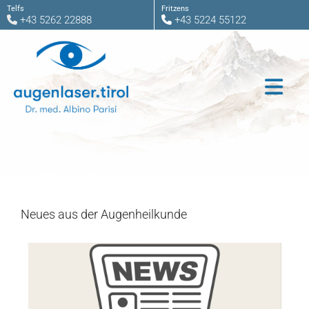
Telfs
Fritzens
+43 5262 22888
+43 5224 55122


Neues aus der Augenheilkunde