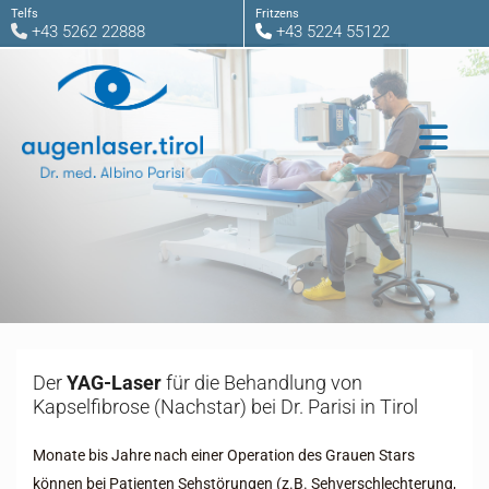
Telfs
Fritzens
+43 5262 22888
+43 5224 55122


Der
YAG-Laser
für die Behandlung von
Kapselfibrose (Nachstar) bei Dr. Parisi in Tirol
Monate bis Jahre nach einer Operation des Grauen Stars
können bei Patienten Sehstörungen (z.B. Sehverschlechterung,