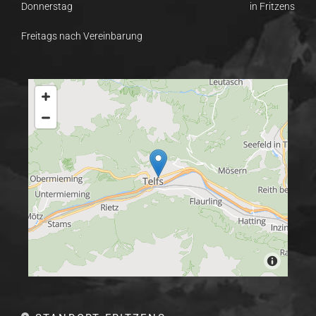
Donnerstag
in Fritzens
Freitags nach Vereinbarung