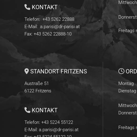
Mittwoch
KONTAKT

Donnerst
Telefon:
+43 5262 22888
E-Mail:
a.parisi@dr-parisi.at
Freitags
Fax:
+43 5262 22888
-10
STANDORT FRITZENS
ORD


Austraße 51
Montag
6122 Fritzens
Dienstag
Mittwoch
KONTAKT

Donnerst
Telefon:
+43 5224 55122
Freitags
E-Mail:
a.parisi@dr-parisi.at
Fax: +43 5224 55122 10