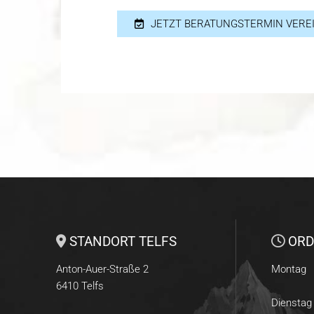
JETZT BERATUNGSTERMIN VERE
STANDORT TELFS
ORD


Anton-Auer-Straße 2
Montag
6410
Telfs
Dienstag